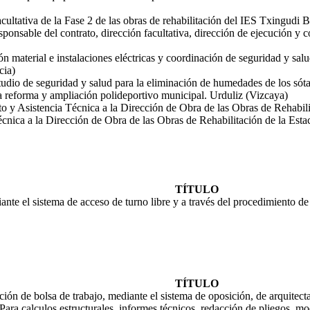
cultativa de la Fase 2 de las obras de rehabilitación del IES Txingudi
sponsable del contrato, dirección facultativa, dirección de ejecución y
ón material e instalaciones eléctricas y coordinación de seguridad y sal
cia)
tudio de seguridad y salud para la eliminación de humedades de los sót
 reforma y ampliación polideportivo municipal. Urduliz (Vizcaya)
to y Asistencia Técnica a la Dirección de Obra de las Obras de Rehabil
écnica a la Dirección de Obra de las Obras de Rehabilitación de la Est
TÍTULO
ante el sistema de acceso de turno libre y a través del procedimiento 
TÍTULO
ión de bolsa de trabajo, mediante el sistema de oposición, de arquitecta/
 Para calculos estructurales, informes técnicos, redacción de pliegos, m