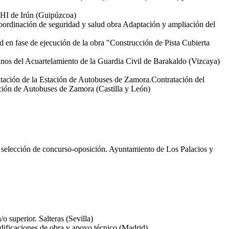
 BHI de Irún (Guipúzcoa)
 coordinación de seguridad y salud obra Adaptación y ampliación del
ud en fase de ejecución de la obra "Construcción de Pista Cubierta
anos del Acuartelamiento de la Guardia Civil de Barakaldo (Vizcaya)
itación de la Estación de Autobuses de Zamora.Contratación del
ación de Autobuses de Zamora (Castilla y León)
de selección de concurso-oposición. Ayuntamiento de Los Palacios y
o superior. Salteras (Sevilla)
odificaciones de obra y apoyo técnico (Madrid)