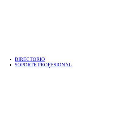
DIRECTORIO
SOPORTE PROFESIONAL
SEDE ELECTRÓNICA
PORTAL DE TRANSPARENCIA
POLÍTICA DE SEGURIDAD
MAPA WEB
COLEGIO
VERIFICA DOCUMENTO
PROTECCIÓN DE DATOS
PUNTO INFORMACIÓN CATASTRAL
CONTACTO
EMPLEO
VENTANILLA ÚNICA
AVISO LEGAL