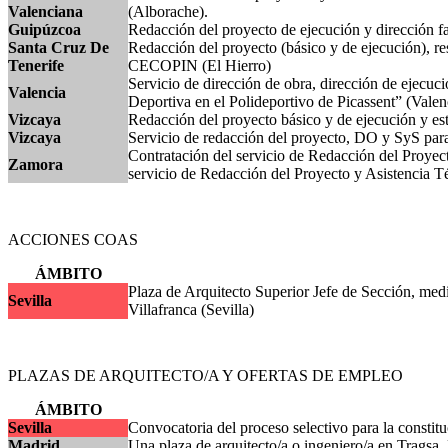
Valenciana
(Alborache).
Guipúzcoa
Redacción del proyecto de ejecución y dirección fa
Santa Cruz De
Redacción del proyecto (básico y de ejecución), re
Tenerife
CECOPIN (El Hierro)
Servicio de dirección de obra, dirección de ejecuci
Valencia
Deportiva en el Polideportivo de Picassent” (Valen
Vizcaya
Redacción del proyecto básico y de ejecución y es
Vizcaya
Servicio de redacción del proyecto, DO y SyS para
Contratación del servicio de Redacción del Proyec
Zamora
servicio de Redacción del Proyecto y Asistencia T
ACCIONES COAS
ÁMBITO
Plaza de Arquitecto Superior Jefe de Sección, medi
Sevilla
Villafranca (Sevilla)
PLAZAS DE ARQUITECTO/A Y OFERTAS DE EMPLEO
ÁMBITO
Sevilla
Convocatoria del proceso selectivo para la constituc
Madrid
Una plaza de arquitecto/a o ingeniero/a en Tragsa.