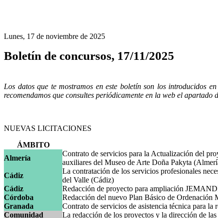
Lunes, 17 de noviembre de 2025
Boletín de concursos, 17/11/2025
Los datos que te mostramos en este boletín son los introducidos e
recomendamos que consultes periódicamente en la web el apartado de l
NUEVAS LICITACIONES
ÁMBITO
Contrato de servicios para la Actualización del pro
Almería
auxiliares del Museo de Arte Doña Pakyta (Almerí
La contratación de los servicios profesionales ne
Cádiz
del Valle (Cádiz)
Cádiz
Redacción de proyecto para ampliación JEMANDI
Córdoba
Redacción del nuevo Plan Básico de Ordenación M
Granada
Contrato de servicios de asistencia técnica para l
Comunidad
La redacción de los proyectos y la dirección de la