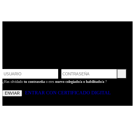
LOGIN
POR FAVOR, INTRODUCE
TU USUARIO Y CONTRASEÑA
PARA ENTRAR
¿Has olvidado
tu contraseña
o eres
nuevo colegiado/a o habilitado/a
?
ENTRAR CON CERTIFICADO DIGITAL
ENVIAR