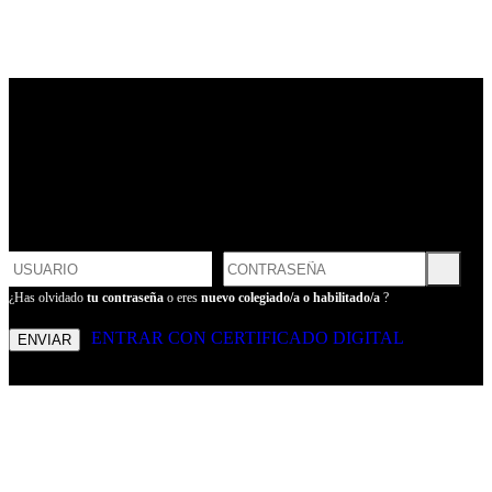
LOGIN
POR FAVOR, INTRODUCE
TU USUARIO Y CONTRASEÑA
PARA ENTRAR
¿Has olvidado
tu contraseña
o eres
nuevo colegiado/a o habilitado/a
?
ENTRAR CON CERTIFICADO DIGITAL
ENVIAR