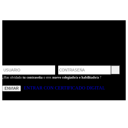
LOGIN
POR FAVOR, INTRODUCE
TU USUARIO Y CONTRASEÑA
PARA ENTRAR
¿Has olvidado
tu contraseña
o eres
nuevo colegiado/a o habilitado/a
?
ENTRAR CON CERTIFICADO DIGITAL
ENVIAR