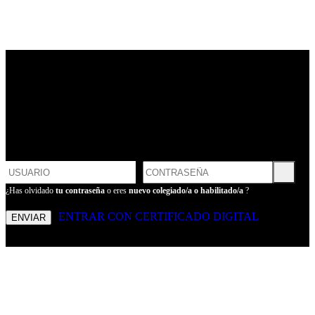
LOGIN
POR FAVOR, INTRODUCE
TU USUARIO Y CONTRASEÑA
PARA ENTRAR
¿Has olvidado
tu contraseña
o eres
nuevo colegiado/a o habilitado/a
?
ENTRAR CON CERTIFICADO DIGITAL
ENVIAR