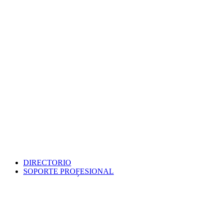
DIRECTORIO
SOPORTE PROFESIONAL
SEDE ELECTRÓNICA
PORTAL DE TRANSPARENCIA
POLÍTICA DE SEGURIDAD
MAPA WEB
COLEGIO