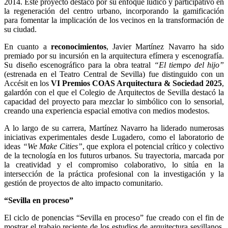
2014. Este proyecto destacó por su enfoque lúdico y participativo en
la regeneración del centro urbano, incorporando la gamificación
para fomentar la implicación de los vecinos en la transformación de
su ciudad.
En cuanto a
reconocimientos
, Javier Martínez Navarro ha sido
premiado por su incursión en la arquitectura efímera y escenografía.
Su diseño escenográfico para la obra teatral
“El tiempo del hijo”
(estrenada en el Teatro Central de Sevilla) fue distinguido con un
Accésit
en los
VI Premios COAS Arquitectura & Sociedad 2025
,
galardón con el que el Colegio de Arquitectos de Sevilla destacó la
capacidad del proyecto para mezclar lo simbólico con lo sensorial,
creando una experiencia espacial emotiva con medios modestos.
A lo largo de su carrera, Martínez Navarro ha liderado numerosas
iniciativas experimentales desde Lugadero, como el laboratorio de
ideas
“We Make Cities”
, que explora el potencial crítico y colectivo
de la tecnología en los futuros urbanos. Su trayectoria, marcada por
la creatividad y el compromiso colaborativo, lo sitúa en la
intersección de la práctica profesional con la investigación y la
gestión de proyectos de alto impacto comunitario.
“Sevilla en proceso”
El ciclo de ponencias “Sevilla en proceso” fue creado con el fin de
mostrar el trabajo reciente de los estudios de arquitectura sevillanos.