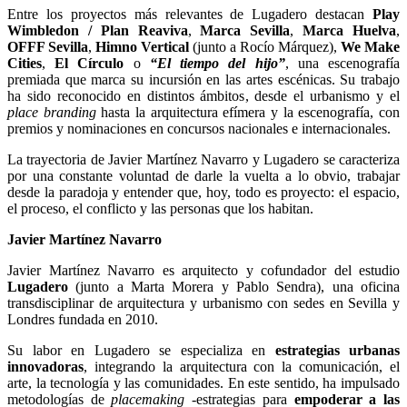
Entre los proyectos más relevantes de Lugadero destacan
Play
Wimbledon / Plan Reaviva
,
Marca Sevilla
,
Marca Huelva
,
OFFF Sevilla
,
Himno Vertical
(junto a Rocío Márquez),
We Make
Cities
,
El Círculo
o
“El tiempo del hijo”
, una escenografía
premiada que marca su incursión en las artes escénicas. Su trabajo
ha sido reconocido en distintos ámbitos, desde el urbanismo y el
place branding
hasta la arquitectura efímera y la escenografía, con
premios y nominaciones en concursos nacionales e internacionales.
La trayectoria de Javier Martínez Navarro y Lugadero se caracteriza
por una constante voluntad de darle la vuelta a lo obvio, trabajar
desde la paradoja y entender que, hoy, todo es proyecto: el espacio,
el proceso, el conflicto y las personas que los habitan.
Javier Martínez Navarro
Javier Martínez Navarro es arquitecto y cofundador del estudio
Lugadero
(junto a Marta Morera y Pablo Sendra), una oficina
transdisciplinar de arquitectura y urbanismo con sedes en Sevilla y
Londres fundada en 2010.
Su labor en Lugadero se especializa en
estrategias urbanas
innovadoras
, integrando la arquitectura con la comunicación, el
arte, la tecnología y las comunidades. En este sentido, ha impulsado
metodologías de
placemaking
-estrategias para
empoderar a las