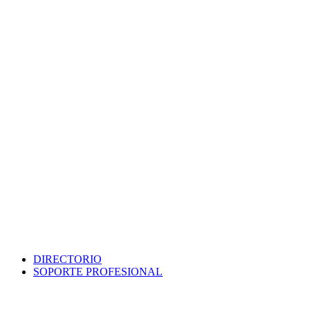
DIRECTORIO
SOPORTE PROFESIONAL
SEDE ELECTRÓNICA
PORTAL DE TRANSPARENCIA
POLÍTICA DE SEGURIDAD