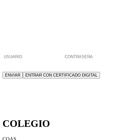
POR FAVOR, INTRODUCE
TU USUARIO Y CONTRASEÑA
PARA ACCEDER
¿Has olvidado
tu contraseña
o eres
nuevo colegiado/a o habilitado/a
?
ENVIAR
ENTRAR CON CERTIFICADO DIGITAL
El usuario identificado no tiene permisos
para acceder a esta página
COLEGIO
COAS