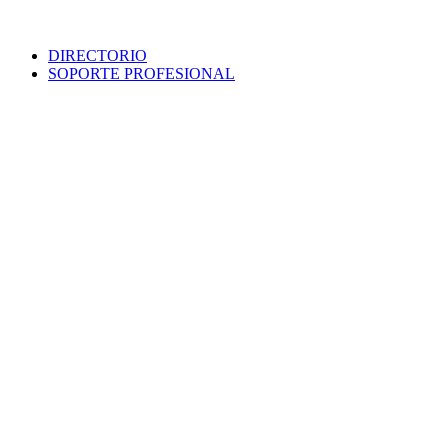
DIRECTORIO
SOPORTE PROFESIONAL
SEDE ELECTRÓNICA
PORTAL DE TRANSPARENCIA
POLÍTICA DE SEGURIDAD
MAPA WEB
COLEGIO
VERIFICA DOCUMENTO
PROTECCIÓN DE DATOS
PUNTO INFORMACIÓN CATASTRAL
CONTACTO
EMPLEO
VENTANILLA ÚNICA
AVISO LEGAL
Colegio Oficial
Arquitectos
Sevilla