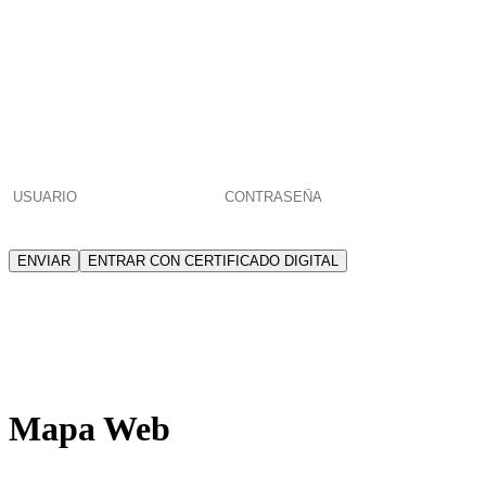
POR FAVOR, INTRODUCE
TU USUARIO Y CONTRASEÑA
PARA ACCEDER
¿Has olvidado
tu contraseña
o eres
nuevo colegiado/a o habilitado/a
?
ENVIAR
ENTRAR CON CERTIFICADO DIGITAL
El usuario identificado no tiene permisos
para acceder a esta página
Mapa Web