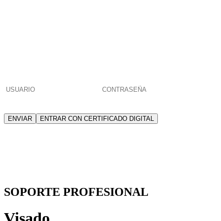
POR FAVOR, INTRODUCE
TU USUARIO Y CONTRASEÑA
PARA ACCEDER
¿Has olvidado
tu contraseña
o eres
nuevo colegiado/a o habilitado/a
?
ENVIAR
ENTRAR CON CERTIFICADO DIGITAL
El usuario identificado no tiene permisos
para acceder a esta página
SOPORTE PROFESIONAL
Visado