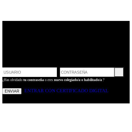
LOGIN
POR FAVOR, INTRODUCE
TU USUARIO Y CONTRASEÑA
PARA ENTRAR
¿Has olvidado
tu contraseña
o eres
nuevo colegiado/a o habilitado/a
?
ENTRAR CON CERTIFICADO DIGITAL
ENVIAR