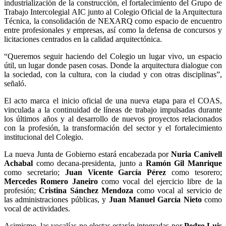
industrialización de la construcción, el fortalecimiento del Grupo de
Trabajo Intercolegial AIC junto al Colegio Oficial de la Arquitectura
Técnica, la consolidación de NEXARQ como espacio de encuentro
entre profesionales y empresas, así como la defensa de concursos y
licitaciones centrados en la calidad arquitectónica.
“Queremos seguir haciendo del Colegio un lugar vivo, un espacio
útil, un lugar donde pasen cosas. Donde la arquitectura dialogue con
la sociedad, con la cultura, con la ciudad y con otras disciplinas”,
señaló.
El acto marca el inicio oficial de una nueva etapa para el COAS,
vinculada a la continuidad de líneas de trabajo impulsadas durante
los últimos años y al desarrollo de nuevos proyectos relacionados
con la profesión, la transformación del sector y el fortalecimiento
institucional del Colegio.
La nueva Junta de Gobierno estará encabezada por
Nuria Canivell
Achabal
como decana-presidenta, junto a
Ramón Gil Manrique
como secretario;
Juan Vicente García Pérez
como tesorero;
Mercedes Romero Janeiro
como vocal del ejercicio libre de la
profesión;
Cristina Sánchez Mendoza
como vocal al servicio de
las administraciones públicas, y
Juan Manuel García Nieto
como
vocal de actividades.
Asimismo, las vocalías no electas estarán integradas por
Pedro Luis