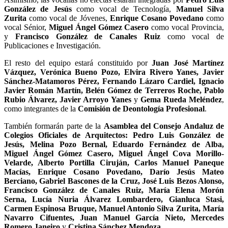
González de Jesús
como vocal de Tecnología,
Manuel Silva
Zurita
como vocal de Jóvenes,
Enrique Cosano Povedano
como
vocal Sénior,
Miguel Ángel Gómez Casero
como vocal Provincia,
y
Francisco González de Canales Ruiz
como vocal de
Publicaciones e Investigación.
El resto del equipo estará constituido por
Juan José Martínez
Vázquez, Verónica Bueno Pozo, Elvira Rivero Yanes, Javier
Sánchez-Matamoros Pérez, Fernando Lázaro Cardiel, Ignacio
Javier Román Martín, Belén Gómez de Terreros Roche, Pablo
Rubio Álvarez, Javier Arroyo Yanes
y
Gema Rueda Meléndez
,
como integrantes de la
Comisión de Deontología Profesional
.
También formarán parte de la
Asamblea del Consejo Andaluz de
Colegios Oficiales de Arquitectos: Pedro Luis González de
Jesús, Melina Pozo Bernal, Eduardo Fernández de Alba,
Miguel Ángel Gómez Casero, Miguel Ángel Cova Morillo-
Velarde, Alberto Portilla Ciruján, Carlos Manuel Paneque
Macías, Enrique Cosano Povedano, Darío Jesús Mateo
Berciano, Gabriel Bascones de la Cruz, José Luis Bezos Alonso,
Francisco González de Canales Ruiz, María Elena Morón
Serna, Lucía Nuria Álvarez Lombardero, Gianluca Stasi,
Carmen Espinosa Bruque, Manuel Antonio Silva Zurita, María
Navarro Cifuentes, Juan Manuel García Nieto, Mercedes
Romero Janeiro
y
Cristina Sánchez Mendoza
.