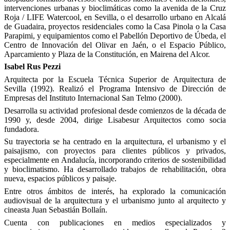
intervenciones urbanas y bioclimáticas como la avenida de la Cruz
Roja / LIFE Watercool, en Sevilla, o el desarrollo urbano en Alcalá
de Guadaira, proyectos residenciales como la Casa Pinola o la Casa
Parapimi, y equipamientos como el Pabellón Deportivo de Úbeda, el
Centro de Innovación del Olivar en Jaén, o el Espacio Público,
Aparcamiento y Plaza de la Constitución, en Mairena del Alcor.
Isabel Rus Pezzi
Arquitecta por la Escuela Técnica Superior de Arquitectura de
Sevilla (1992). Realizó el Programa Intensivo de Dirección de
Empresas del Instituto Internacional San Telmo (2000).
Desarrolla su actividad profesional desde comienzos de la década de
1990 y, desde 2004, dirige Lisabesur Arquitectos como socia
fundadora.
Su trayectoria se ha centrado en la arquitectura, el urbanismo y el
paisajismo, con proyectos para clientes públicos y privados,
especialmente en Andalucía, incorporando criterios de sostenibilidad
y bioclimatismo. Ha desarrollado trabajos de rehabilitación, obra
nueva, espacios públicos y paisaje.
Entre otros ámbitos de interés, ha explorado la comunicación
audiovisual de la arquitectura y el urbanismo junto al arquitecto y
cineasta Juan Sebastián Bollaín.
Cuenta con publicaciones en medios especializados y