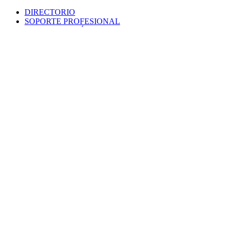
DIRECTORIO
SOPORTE PROFESIONAL
SEDE ELECTRÓNICA
PORTAL DE TRANSPARENCIA
POLÍTICA DE SEGURIDAD
MAPA WEB
COLEGIO
VERIFICA DOCUMENTO
PROTECCIÓN DE DATOS
PUNTO INFORMACIÓN CATASTRAL
CONTACTO
EMPLEO
VENTANILLA ÚNICA
AVISO LEGAL
Colegio Oficial
Arquitectos
Sevilla