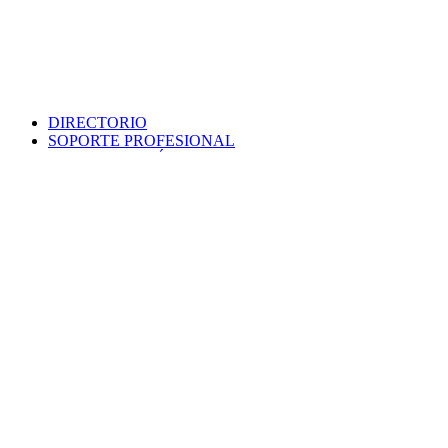
DIRECTORIO
SOPORTE PROFESIONAL
SEDE ELECTRÓNICA
PORTAL DE TRANSPARENCIA
POLÍTICA DE SEGURIDAD
MAPA WEB
COLEGIO
VERIFICA DOCUMENTO
PROTECCIÓN DE DATOS
PUNTO INFORMACIÓN CATASTRAL
CONTACTO
EMPLEO
VENTANILLA ÚNICA
AVISO LEGAL
Colegio Oficial